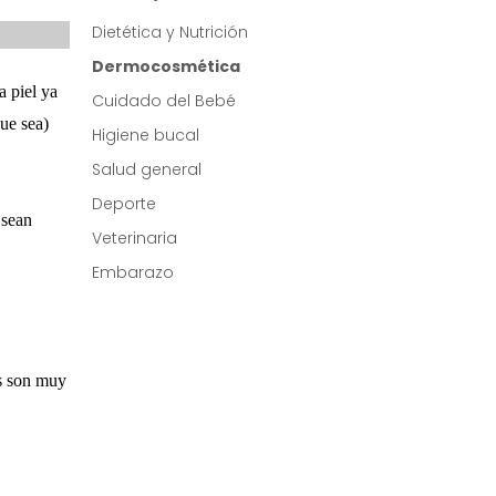
Dietética y Nutrición
Dermocosmética
a piel ya
Cuidado del Bebé
ue sea)
Higiene bucal
Salud general
Deporte
 sean
Veterinaria
Embarazo
es son muy