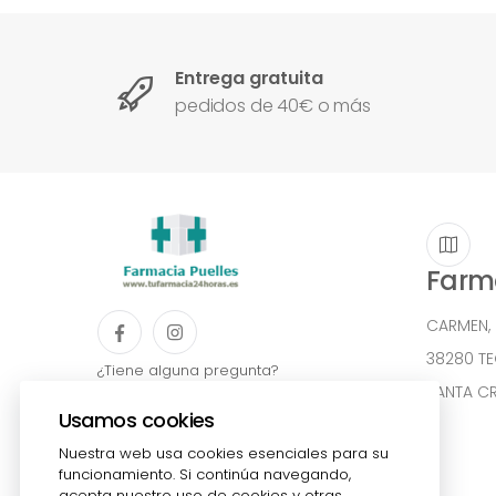
Entrega gratuita
pedidos de 40€ o más
Farma
CARMEN,
38280 T
¿Tiene alguna pregunta?
922541361
SANTA CR
Usamos cookies
admin@farmaciapuelles.es
Nuestra web usa cookies esenciales para su
funcionamiento. Si continúa navegando,
acepta nuestro uso de cookies y otras