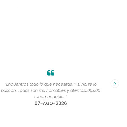
“Encuentras todo lo que necesitas. Y si no, te lo
“Yoooo
buscan. Todos son muy amables y atentos.100x100
recomendable. ”
07-AGO-2026