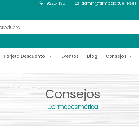
922541361
admin@farmaciapuelles.es
Tarjeta Descuento
Eventos
Blog
Consejos
Consejos
Dermocosmética