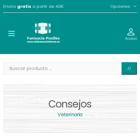
Envíos
gratis
a partir de 40€
Opciones
Toggle
Acceso
Consejos
Veterinaria