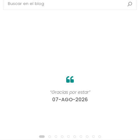
Search in blog
Bus
“Gracias por estar”
07-AGO-2026