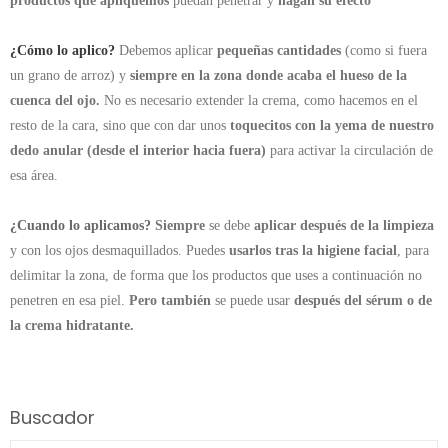
productos que apliquemos
puedan penetrar y
hagan su efecto
¿Cómo lo aplico?
Debemos aplicar
pequeñas cantidades
(como si fuera
un grano de arroz) y
siempre en la zona
donde acaba el hueso
de la
cuenca del ojo.
N
o es necesario extender
la crema, como hacemos en el
resto de la cara, sino que con
dar unos
toquecitos
con la yema de nuestro
dedo anular
(desde el interior hacia fuera)
para activar la circulación de
esa área.
¿Cuando lo aplicamos?
Siempre
se debe
aplicar después de la limpieza
y con los ojos desmaquillados.
Puedes
usarlos tras la higiene facial
, para
delimitar la zona, de forma que los productos que uses a continuación no
penetren en esa piel.
Pero también
se puede usar
después del sérum o de
la crema hidratante.
Buscador