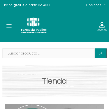
Envíos
gratis
a partir de 40€
Opciones
Toggle
Acceso
Tienda