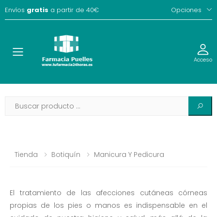
Envíos
gratis
a partir de 40€
Opciones
Toggle
Acceso
Tienda
Botiquín
Manicura Y Pedicura
El tratamiento de las afecciones cutáneas córneas
propias de los pies o manos es indispensable en el