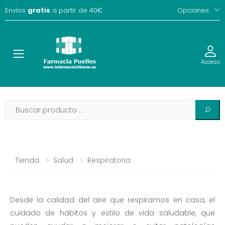
Envíos
gratis
a partir de 40€
Opciones
Toggle
Acceso
Tienda
Salud
Respiratoria
Desde la calidad del aire que respiramos en casa, el
cuidado de hábitos y estilo de vida saludable, que