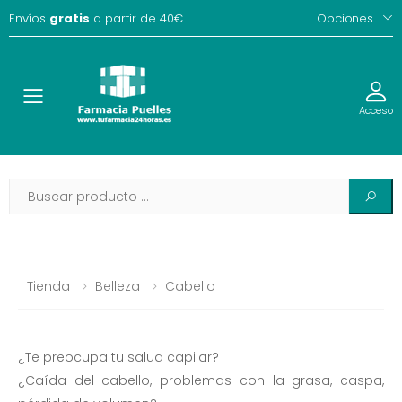
Envíos
gratis
a partir de 40€
Opciones
Toggle
Acceso
Tienda
Belleza
Cabello
¿Te preocupa tu salud capilar?
¿Caída del cabello, problemas con la grasa, caspa,