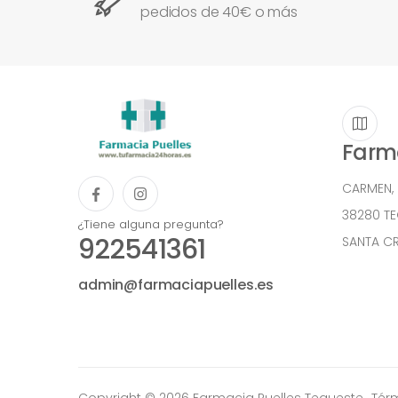
pedidos de 40€ o más
Farma
CARMEN,
38280 T
¿Tiene alguna pregunta?
922541361
SANTA CR
admin@farmaciapuelles.es