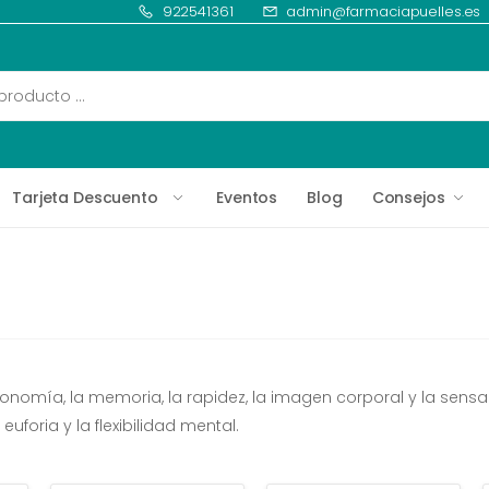
922541361
admin@farmaciapuelles.es
Tarjeta Descuento
Eventos
Blog
Consejos
autonomía, la memoria, la rapidez, la imagen corporal y la sens
uforia y la flexibilidad mental.