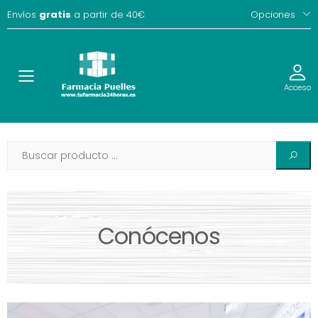
Envíos
gratis
a partir de 40€
Opciones
Toggle
Acceso
Conócenos