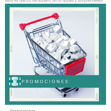
ellos es afecto verdadero. No lo dudes y ¡sorpréndeles!.