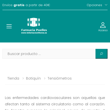
Envíos
gratis
a partir de 40€
Opciones
Toggle
Acceso
Tienda
Botiquín
Tensiómetros
Las enfermedades cardiovasculares son aquellas que
afectan tanto al sistema circulatorio como al corazón.