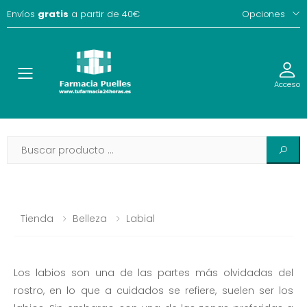
Envíos
gratis
a partir de 40€
Opciones
Toggle
Acceso
Tienda
Belleza
Labial
Los labios son una de las partes más olvidadas del
rostro, en lo que a cuidados se refiere, suelen ser los