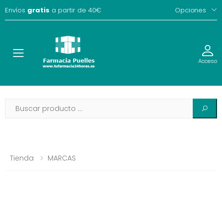
Envíos
gratis
a partir de 40€
Opciones
Toggle
Acceso
Tienda
MARCAS