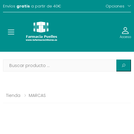
Envíos
gratis
a partir de 40€
Opciones
Toggle
Acceso
Tienda
MARCAS