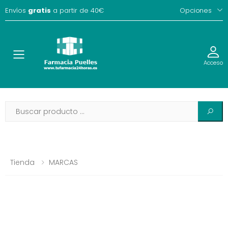
Envíos
gratis
a partir de 40€
Opciones
Toggle
Acceso
Tienda
MARCAS