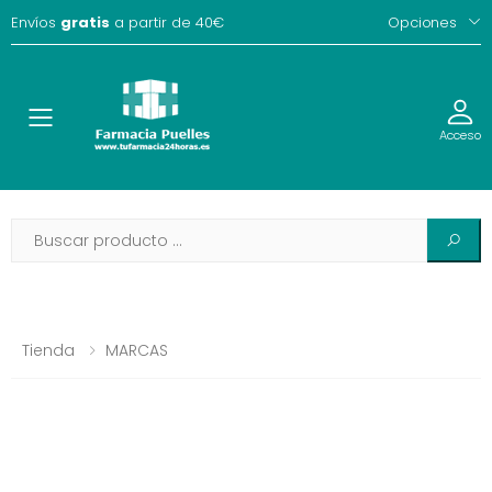
Envíos
gratis
a partir de 40€
Opciones
Toggle
Acceso
Tienda
MARCAS