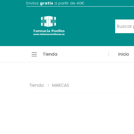
Envíos
gratis
a partir de 40€
Tienda
Inicio
Tienda
MARCAS