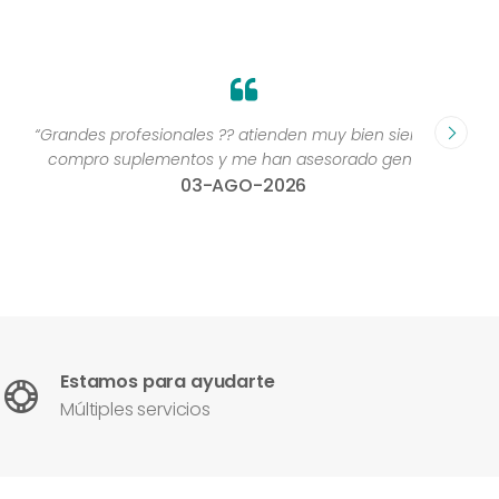
Grandes profesionales ?? atienden muy bien siempre,
“Excelen
compro suplementos y me han asesorado genial ”
una 
03-AGO-2026
con
Estamos para ayudarte
Múltiples servicios