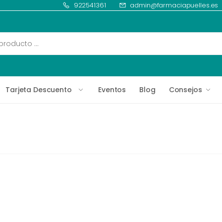
922541361
admin@farmaciapuelles.es
Tarjeta Descuento
Eventos
Blog
Consejos