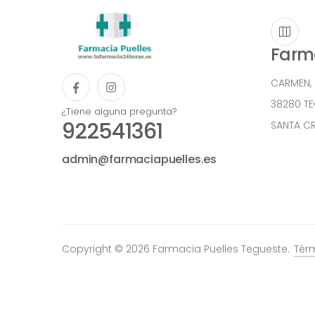
Farma
CARMEN,
38280 T
¿Tiene alguna pregunta?
922541361
SANTA CR
admin@farmaciapuelles.es
Copyright © 2026 Farmacia Puelles Tegueste.
Tér