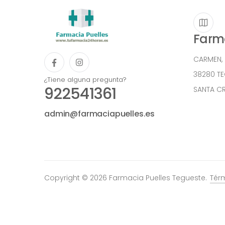
Farma
CARMEN,
38280 T
¿Tiene alguna pregunta?
922541361
SANTA CR
admin@farmaciapuelles.es
Copyright © 2026 Farmacia Puelles Tegueste.
Tér