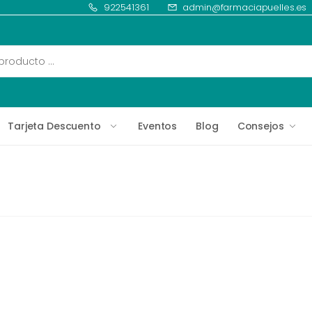
922541361
admin@farmaciapuelles.es
Tarjeta Descuento
Eventos
Blog
Consejos