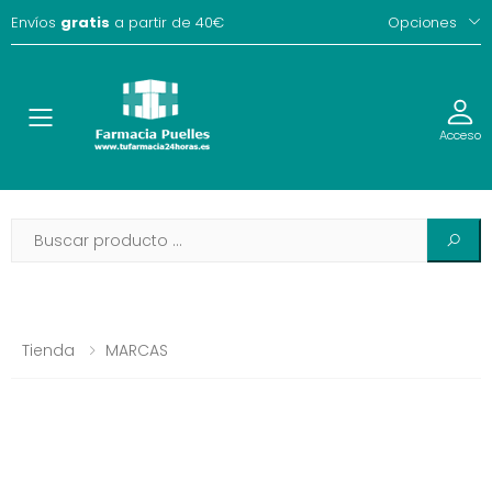
Envíos
gratis
a partir de 40€
Opciones
Toggle
Acceso
Tienda
MARCAS