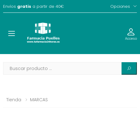
Envíos
gratis
a partir de 40€
Opciones
Toggle
Acceso
Tienda
MARCAS