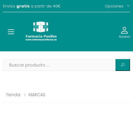
Envíos
gratis
a partir de 40€
Opciones
Toggle
Acceso
Tienda
MARCAS