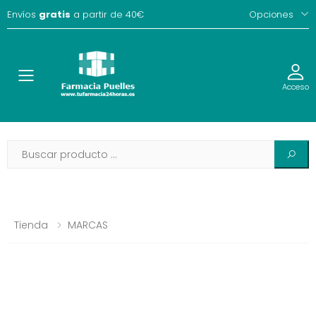
Envíos
gratis
a partir de 40€
Opciones
Toggle
Acceso
Tienda
MARCAS