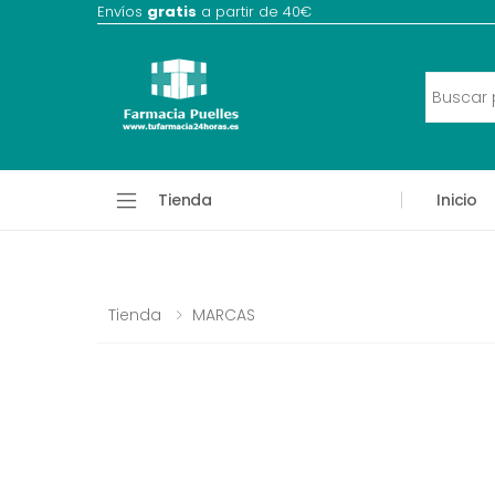
Envíos
gratis
a partir de 40€
Tienda
Inicio
Tienda
MARCAS