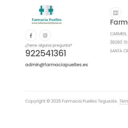
Farma
CARMEN,
38280 T
¿Tiene alguna pregunta?
922541361
SANTA CR
admin@farmaciapuelles.es
Copyright © 2026 Farmacia Puelles Tegueste.
Tér