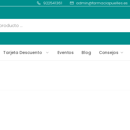
922541361
admin@farmaciapuelles.es
Tarjeta Descuento
Eventos
Blog
Consejos