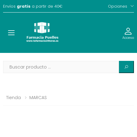
Envíos
gratis
a partir de 40€
Opciones
Toggle
Acceso
Tienda
MARCAS