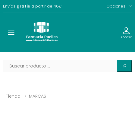
Envíos
gratis
a partir de 40€
Opciones
Toggle
Acceso
Tienda
MARCAS