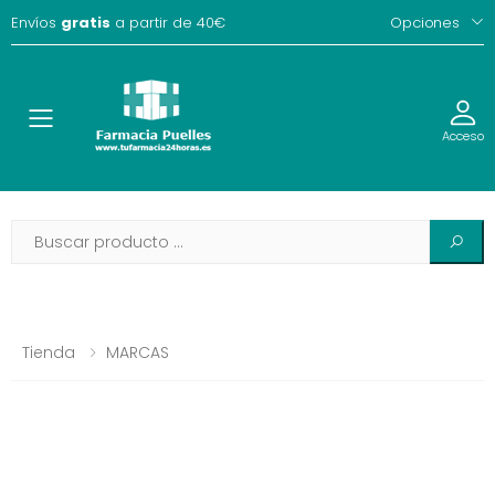
Envíos
gratis
a partir de 40€
Opciones
Toggle
Acceso
Tienda
MARCAS