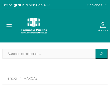
Envíos
gratis
a partir de 40€
Opciones
Toggle
Acceso
Tienda
MARCAS