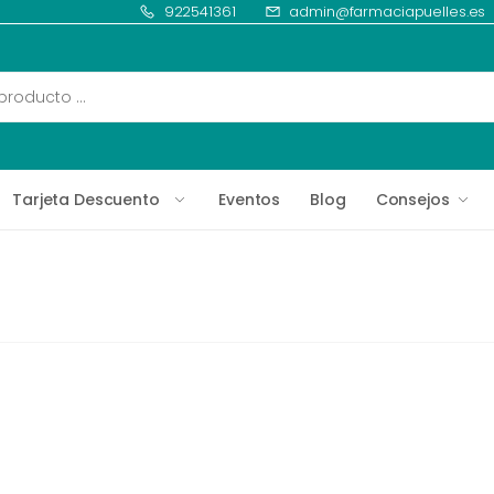
922541361
admin@farmaciapuelles.es
Tarjeta Descuento
Eventos
Blog
Consejos