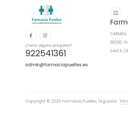
Farma
CARMEN,
38280 T
¿Tiene alguna pregunta?
922541361
SANTA CR
admin@farmaciapuelles.es
Copyright © 2026 Farmacia Puelles Tegueste.
Tér