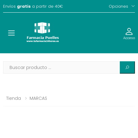
Envíos
gratis
a partir de 40€
Opciones
Toggle
Acceso
Tienda
MARCAS