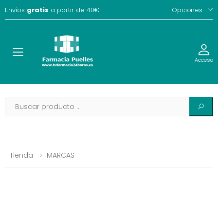
Envíos
gratis
a partir de 40€
Opciones
Toggle
Acceso
Tienda
MARCAS