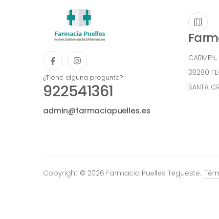
Farma
CARMEN,
38280 T
¿Tiene alguna pregunta?
922541361
SANTA CR
admin@farmaciapuelles.es
Copyright © 2026 Farmacia Puelles Tegueste.
Tér