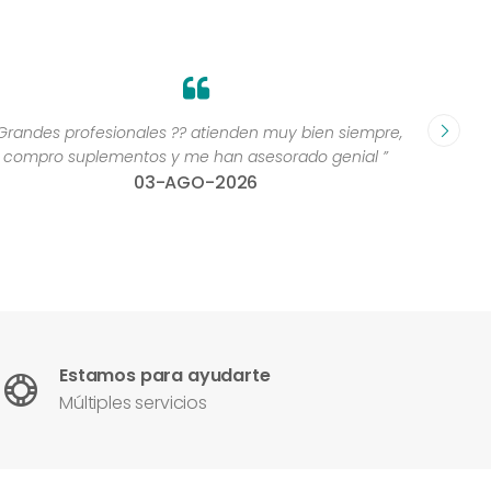
Grandes profesionales ?? atienden muy bien siempre,
“Excelen
compro suplementos y me han asesorado genial ”
una 
03-AGO-2026
con
Estamos para ayudarte
Múltiples servicios