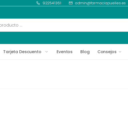
922541361
admin@farmaciapuelles.es
Tarjeta Descuento
Eventos
Blog
Consejos