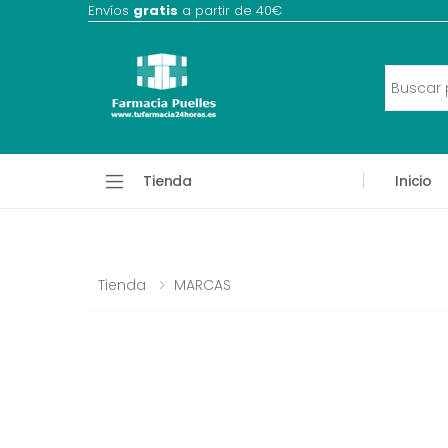
Envíos
gratis
a partir de 40€
Tienda
Inicio
Tienda
MARCAS