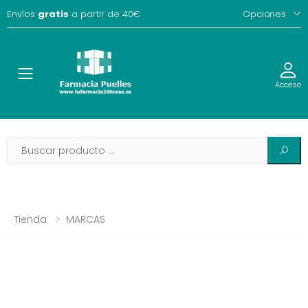
Envíos
gratis
a partir de 40€
Opciones
Toggle
Acceso
Tienda
MARCAS