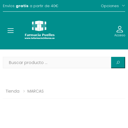
Envíos
gratis
a partir de 40€
Opciones
Toggle
Acceso
Tienda
MARCAS