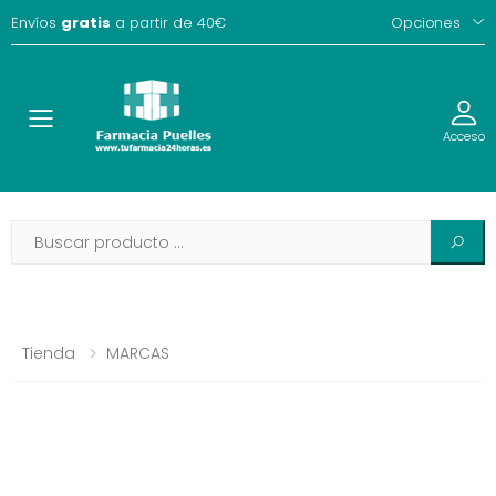
Envíos
gratis
a partir de 40€
Opciones
Toggle
Acceso
Tienda
MARCAS