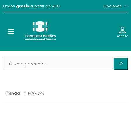
Envíos
gratis
a partir de 40€
Opciones
Toggle
Acceso
Tienda
MARCAS