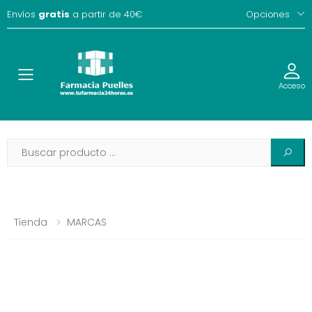
Envíos
gratis
a partir de 40€
Opciones
Toggle
Acceso
Tienda
MARCAS