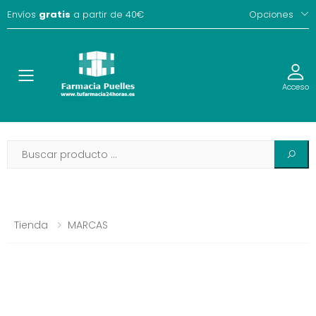
Envíos
gratis
a partir de 40€
Opciones
Toggle
Acceso
Tienda
MARCAS