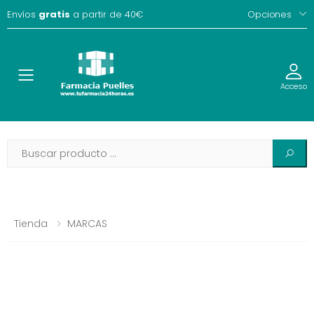
Envíos
gratis
a partir de 40€
Opciones
Toggle
Acceso
Tienda
MARCAS