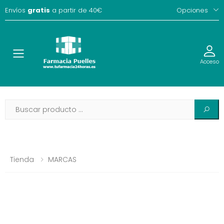
Envíos
gratis
a partir de 40€
Opciones
Toggle
Acceso
Tienda
MARCAS