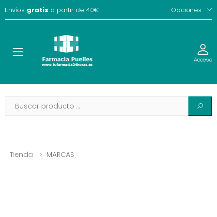
Envíos
gratis
a partir de 40€
Opciones
Toggle
Acceso
Tienda
MARCAS