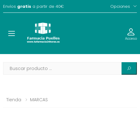
Envíos
gratis
a partir de 40€
Opciones
Toggle
Acceso
Tienda
MARCAS