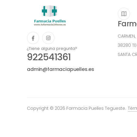
Farma
CARMEN,
38280 T
¿Tiene alguna pregunta?
922541361
SANTA CR
admin@farmaciapuelles.es
Copyright © 2026 Farmacia Puelles Tegueste.
Tér