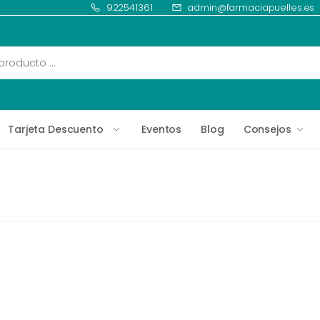
922541361
admin@farmaciapuelles.es
Tarjeta Descuento
Eventos
Blog
Consejos