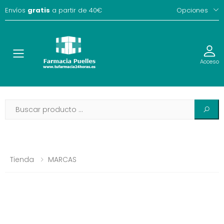
Envíos
gratis
a partir de 40€
Opciones
Toggle
Acceso
Tienda
MARCAS