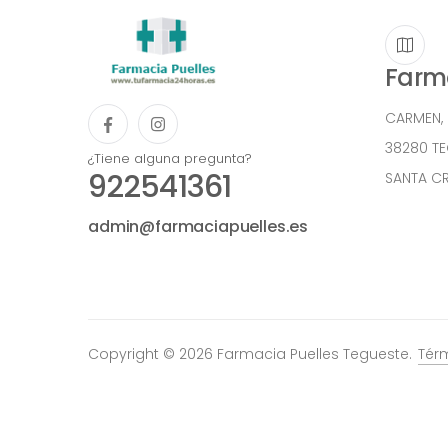
Farma
CARMEN,
38280 T
¿Tiene alguna pregunta?
922541361
SANTA CR
admin@farmaciapuelles.es
Copyright © 2026 Farmacia Puelles Tegueste.
Tér