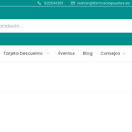
922541361
admin@farmaciapuelles.es
Tarjeta Descuento
Eventos
Blog
Consejos