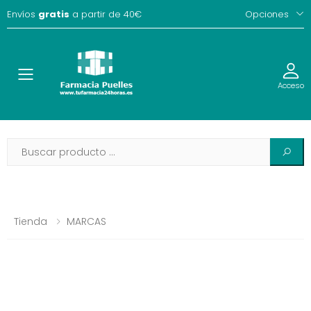
Envíos
gratis
a partir de 40€
Opciones
Toggle
Acceso
Tienda
MARCAS