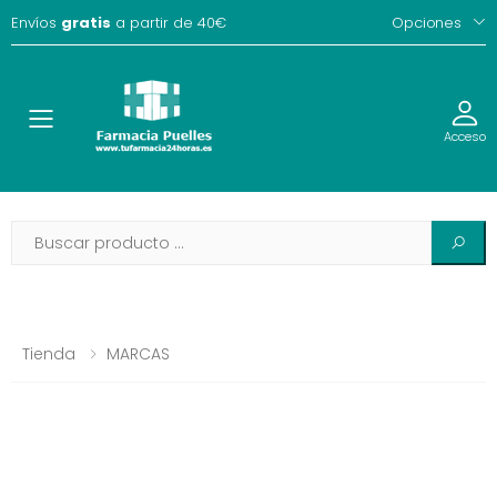
Envíos
gratis
a partir de 40€
Opciones
Toggle
Acceso
Tienda
MARCAS