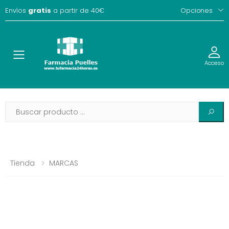
Envíos
gratis
a partir de 40€
Opciones
Toggle
Acceso
Tienda
MARCAS