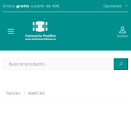
Envíos
gratis
a partir de 40€
Opciones
Toggle
Acceso
Tienda
MARCAS