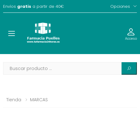
Envíos
gratis
a partir de 40€
Opciones
Toggle
Acceso
Tienda
MARCAS