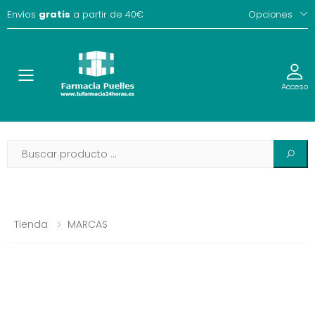
Envíos
gratis
a partir de 40€
Opciones
Toggle
Acceso
Tienda
MARCAS